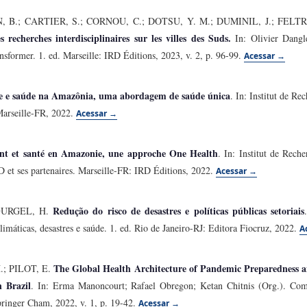
 B.; CARTIER, S.; CORNOU, C.; DOTSU, Y. M.; DUMINIL, J.; FELTRA
 recherches interdisciplinaires sur les villes des Suds.
In: Olivier Dangle
ansformer. 1. ed. Marseille: IRD Éditions, 2023, v. 2, p. 96-99.
Acessar →
e e saúde na Amazônia, uma abordagem de saúde única
. In: Institut de R
Marseille-FR, 2022.
Acessar →
t et santé en Amazonie, une approche One Health
. In: Institut de Rech
 et ses partenaires. Marseille-FR: IRD Éditions, 2022.
Acessar →
Redução do risco de desastres e políticas públicas setoriais
 GURGEL, H.
imáticas, desastres e saúde. 1. ed. Rio de Janeiro-RJ: Editora Fiocruz, 2022.
A
The Global Health Architecture of Pandemic Preparedness 
.; PILOT, E.
 Brazil
. In: Erma Manoncourt; Rafael Obregon; Ketan Chitnis (Org.). C
pringer Cham, 2022, v. 1, p. 19-42.
Acessar →