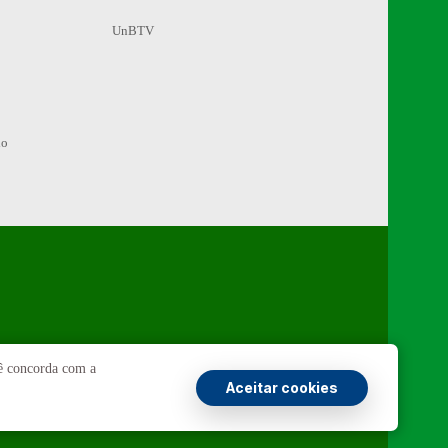
UnBTV
io
Ouvidoria
UnB
cê concorda com a
Aceitar cookies
ransparência e Prestação de Contas