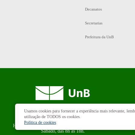
Decanatos
Secretarias
Prefeitura da UnB
Usamos cookies para fornecer a experiência mais relevante, lembr
Campus
Universitário Darcy Ribeiro
utilização de TODOS os cookies.
Brasília-DF | CEP 70910-900
Política de cookies
Horário de funcionamento: de 2ª a 6ª, das 7h às 23h.
Sábado, das 8h às 18h.