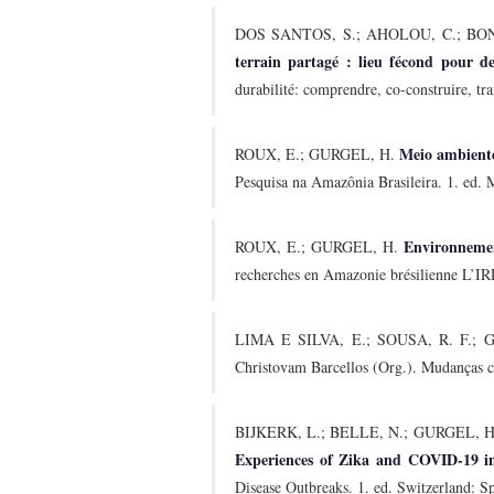
DOS SANTOS, S.; AHOLOU, C.; BON,
terrain partagé : lieu fécond pour des
durabilité: comprendre, co-construire, tr
Meio ambient
ROUX, E.; GURGEL, H.
Pesquisa na Amazônia Brasileira. 1. ed. 
Environnemen
ROUX, E.; GURGEL, H.
recherches en Amazonie brésilienne L’IRD
LIMA E SILVA, E.; SOUSA, R. F.;
Christovam Barcellos (Org.). Mudanças cl
BIJKERK, L.; BELLE, N.; GURGEL, H
Experiences of Zika and COVID-19 in
Disease Outbreaks. 1. ed. Switzerland: S