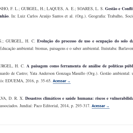
Gestão e Confl
O, F. L.; GURGEL, H.; LAQUES, A. E.; SOARES, L. S.
anhão
. In: Luiz Carlos Araújo Santos et al. (Org.). Geografia: Trabalho, S
Evolução do processo de uso e ocupação do solo d
 G.; GURGEL, H. C.
 Educação ambiental: biomas, paisagens e o saber ambiental. Ituiutaba: Barlave
A paisagem como ferramenta de análise de políticas públ
GURGEL, H. C.
duardo de Castro; Yata Anderson Gonzaga Masullo (Org.). Gestão ambiental: u
Luís: EDUEMA, 2016, p. 35-65.
Acessar →
Desastres climáticos e saúde humana: riscos e vulnerabilid
VA, D. R. X.
a associados. Jundiaí: Paco Editorial, 2014, p. 293-317.
Acessar →