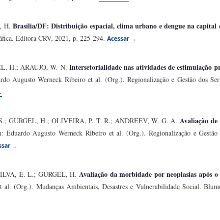
Brasília/DF: Distribuição espacial, clima urbano e dengue na capital 
, H.
áfica. Editora CRV, 2021, p. 225-294.
Acessar →
Intersetorialidade nas atividades de estimulação 
EL, H.; ARAUJO, W. N.
ardo Augusto Werneck Ribeiro et al. (Org.). Regionalização e Gestão dos Ser
→
Avaliação de 
.; GURGEL, H.; OLIVEIRA, P. T. R.; ANDREEV, W. G. A.
n: Eduardo Augusto Werneck Ribeiro et al. (Org.). Regionalização e Gestão
ssar →
Avaliação da morbidade por neoplasias após
SILVA, E. L.; GURGEL, H.
al. (Org.). Mudanças Ambientais, Desastres e Vulnerabilidade Social. Blumen