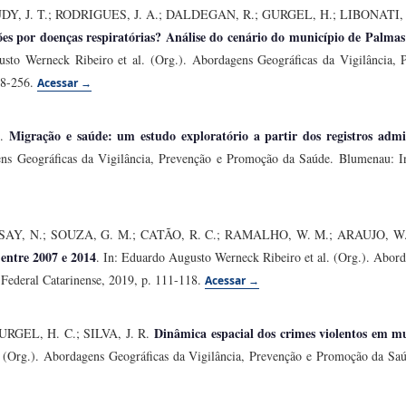
UDY, J. T.; RODRIGUES, J. A.; DALDEGAN, R.; GURGEL, H.; LIBONATI,
ções por doenças respiratórias? Análise do cenário do município de Palma
usto Werneck Ribeiro et al. (Org.). Abordagens Geográficas da Vigilância
248-256.
Acessar →
Migração e saúde: um estudo exploratório a partir dos registros admin
H.
ns Geográficas da Vigilância, Prevenção e Promoção da Saúde. Blumenau: Ins
SAY, N.; SOUZA, G. M.; CATÃO, R. C.; RAMALHO, W. M.; ARAUJO, W
 entre 2007 e 2014
. In: Eduardo Augusto Werneck Ribeiro et al. (Org.). Abord
Federal Catarinense, 2019, p. 111-118.
Acessar →
Dinâmica espacial dos crimes violentos em m
RGEL, H. C.; SILVA, J. R.
(Org.). Abordagens Geográficas da Vigilância, Prevenção e Promoção da Saúd