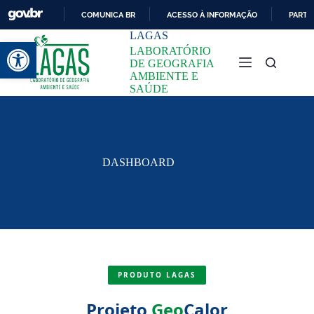
COMUNICA BR
ACESSO À INFORMAÇÃO
PARTI
LAGAS
I
Abrir a barra de ferramentas
R
LABORATÓRIO
P
DE GEOGRAFIA
A
AMBIENTE E
R
SAÚDE
A
O
C
O
N
DASHBOARD
T
E
Ú
D
O
PRODUTO LAGAS
Projeto
Geo
Calor